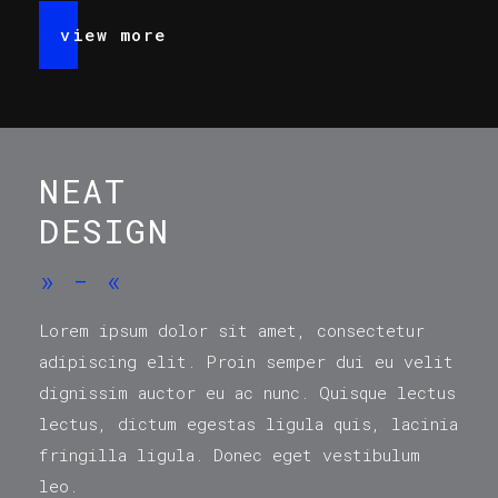
view more
NEAT
DESIGN
»
-
«
Lorem ipsum dolor sit amet, consectetur
adipiscing elit. Proin semper dui eu velit
dignissim auctor eu ac nunc. Quisque lectus
lectus, dictum egestas ligula quis, lacinia
fringilla ligula. Donec eget vestibulum
leo.