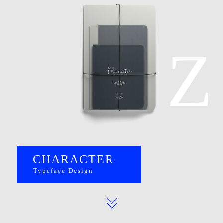
Z
CHARACTER
Typeface Design