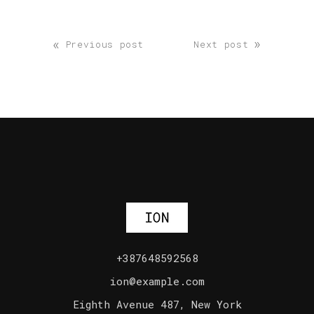
«
»
Previous post
Next post
+387648592568
ion@example.com
Eighth Avenue 487, New York