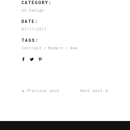
CATEGORY:
UX Design
DATE:
07/11/2017
TAGS:
Contrast
Modern
New
«
»
Previous post
Next post