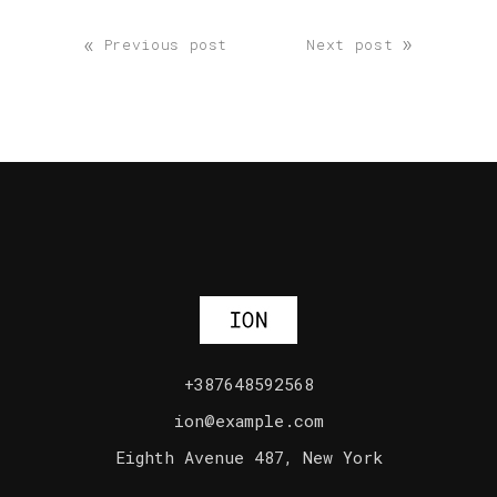
«
»
Previous post
Next post
+387648592568
ion@example.com
Eighth Avenue 487, New York