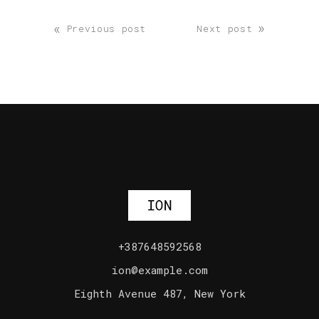
«
»
Previous post
Next post
+387648592568
ion@example.com
Eighth Avenue 487, New York