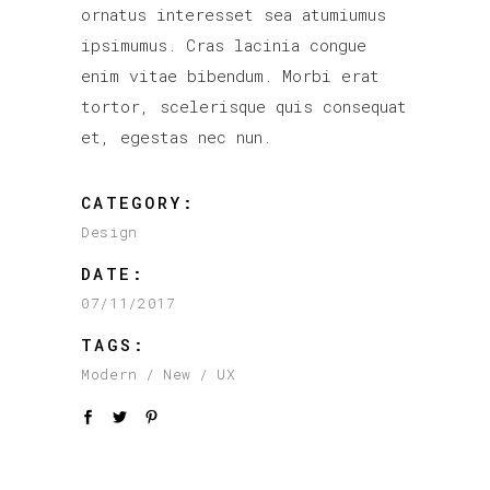
ornatus interesset sea atumiumus
ipsimumus. Cras lacinia congue
enim vitae bibendum. Morbi erat
tortor, scelerisque quis consequat
et, egestas nec nun.
CATEGORY:
Design
DATE:
07/11/2017
TAGS:
Modern
New
UX