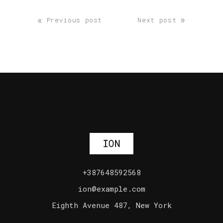
«
»
Previous post
Next post
+387648592568
ion@example.com
Eighth Avenue 487, New York