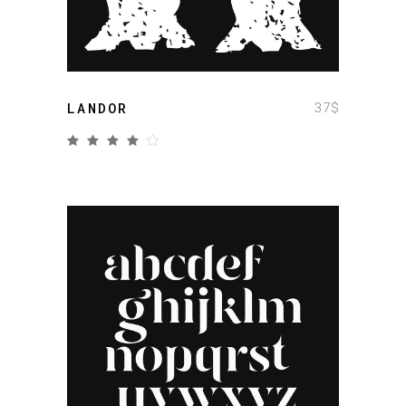
37
$
LANDOR
add to cart