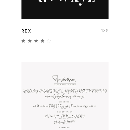
13
$
REX
add to cart