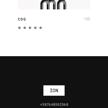
19
$
COG
+387648592568