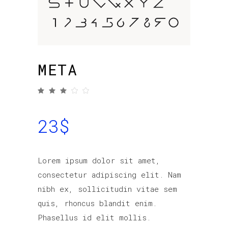
META
out of 5 based on
customer rating
23
$
Lorem ipsum dolor sit amet,
consectetur adipiscing elit. Nam
nibh ex, sollicitudin vitae sem
quis, rhoncus blandit enim.
Phasellus id elit mollis.