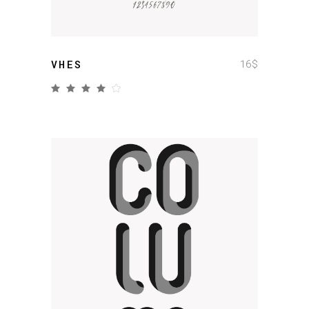
16
$
VHES
add to cart